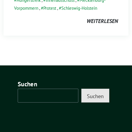
Hungerstreik
,
Innenausschuss
,
Mecklenburg-
Vorpommern
,
Protest
,
Schleswig-Holstein
WEITERLESEN
Suchen
Suchen