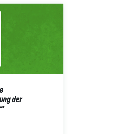
ie
sung der
t“