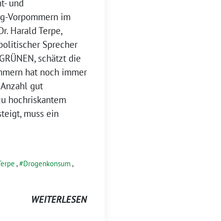
t- und
rg-Vorpommern im
r. Harald Terpe,
politischer Sprecher
GRÜNEN, schätzt die
ommern hat noch immer
 Anzahl gut
zu hochriskantem
teigt, muss ein
Terpe
,
Drogenkonsum
,
WEITERLESEN