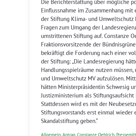
Die Berichterstattung über mögliche po
Einflussnahme im Zusammenhang mit 
der Stiftung Klima- und Umweltschutz 
Fragen zum Umgang der Landesregieru
umstrittenen Stiftung auf. Constanze Oe
Fraktionsvorsitzende der Bündnisgrüne
bekräftigt die Forderung nach einer vo
der Stiftung: „Die Landesregierung hätt
Handlungsspielräume nutzen müssen, u
und Umweltschutz MV aufzulösen. Mitt
hätten Ministerpräsidentin Schwesig u
Justizministerium als Stiftungsaufsicht
Stattdessen wird es mit der Neubesetz
Stiftungsvorstands erst einmal wieder 
Skandalstiftung geben.“
Allgemein
,
Antrag
,
Constanze Oehlrich
,
Pressemit