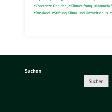
Constanze Oehlrich
,
Klimastiftung
,
Manuela 
Russland
,
Stiftung Klima- und Umweltschutz 
Suchen
Suchen