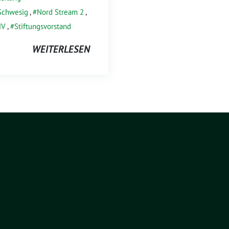
Schwesig
,
Nord Stream 2
,
MV
,
Stiftungsvorstand
WEITERLESEN