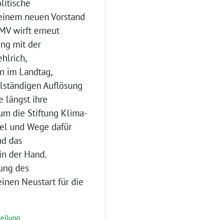
litische
einem neuen Vorstand
MV wirft erneut
ng mit der
hlrich,
n im Landtag,
llständigen Auflösung
e längst ihre
m die Stiftung Klima-
el und Wege dafür
nd das
 in der Hand.
ung des
einen Neustart für die
teilung