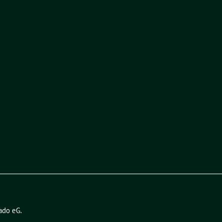
ado eG
.