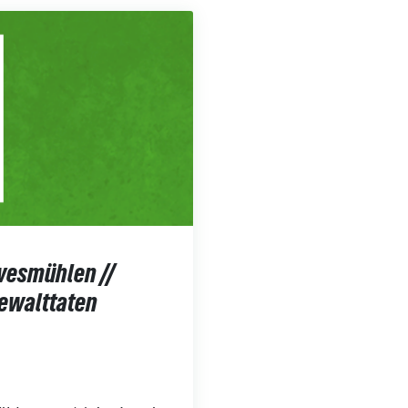
evesmühlen //
Gewalttaten