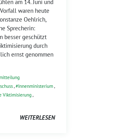
ühlen am 14. Juni und
Vorfall waren heute
onstanze Oehlrich,
he Sprecherin:
n besser geschützt
iktimisierung durch
ndlich ernst genommen
mitteilung
schuss
,
Innenministerium
,
e Viktimisierung
,
WEITERLESEN