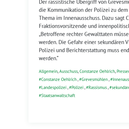
Der rassistische Übergriff von Grevesm
die Kommunikation der Polizei zu dem 
Thema im Innenausschuss. Dazu sagt C
Fraktionsvorsitzende und innenpolitisc
„Betroffene rechter Gewalttaten müsse
werden. Die Gefahr einer sekundären V
Polizei und Berichterstattung muss e
werden.“
Allgemein
,
Ausschuss
,
Constanze Oehlrich
,
Presse
Constanze Oehlrich
,
Grevesmühlen
,
Innenaus
Landespolizei
,
Polizei
,
Rassismus
,
sekundär
Staatsanwaltschaft