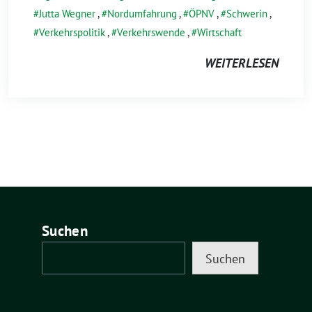
Jutta Wegner
,
Nordumfahrung
,
ÖPNV
,
Schwerin
,
Verkehrspolitik
,
Verkehrswende
,
Wirtschaft
WEITERLESEN
Suchen
Suchen