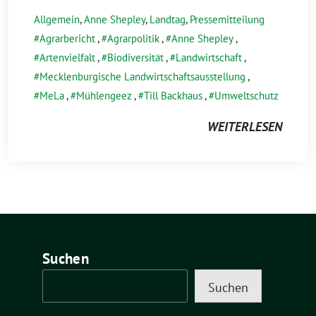
Allgemein
,
Anne Shepley
,
Landtag
,
Pressemitteilung
Agrarbericht
,
Agrarpolitik
,
Anne Shepley
,
Artenvielfalt
,
Biodiversität
,
Landwirtschaft
,
Mecklenburgische Landwirtschaftsausstellung
,
MeLa
,
Mühlengeez
,
Till Backhaus
,
Umweltschutz
WEITERLESEN
Suchen
Suchen