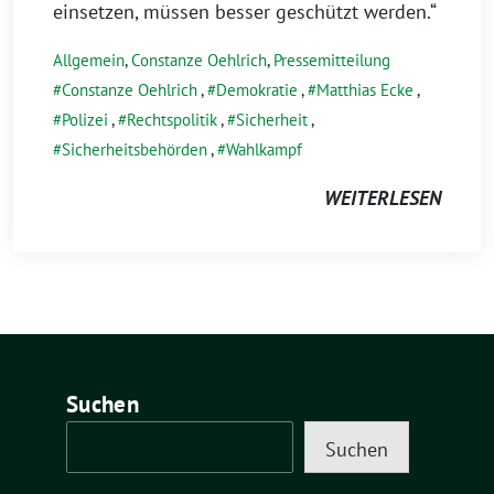
einsetzen, müssen besser geschützt werden.“
Allgemein
,
Constanze Oehlrich
,
Pressemitteilung
Constanze Oehlrich
,
Demokratie
,
Matthias Ecke
,
Polizei
,
Rechtspolitik
,
Sicherheit
,
Sicherheitsbehörden
,
Wahlkampf
WEITERLESEN
Suchen
Suchen