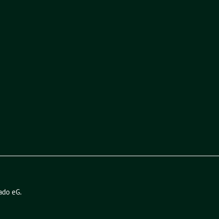
ado eG
.