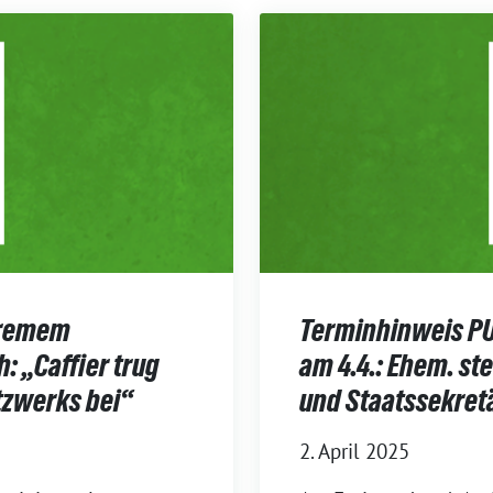
tremem
Terminhinweis PU
: „Caffier trug
am 4.4.: Ehem. ste
tzwerks bei“
und Staatssekretä
2. April 2025