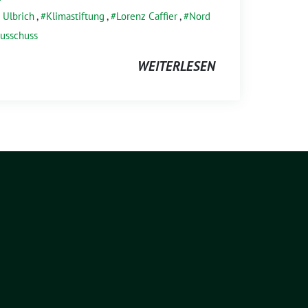
 Ulbrich
,
Klimastiftung
,
Lorenz Caffier
,
Nord
usschuss
WEITERLESEN