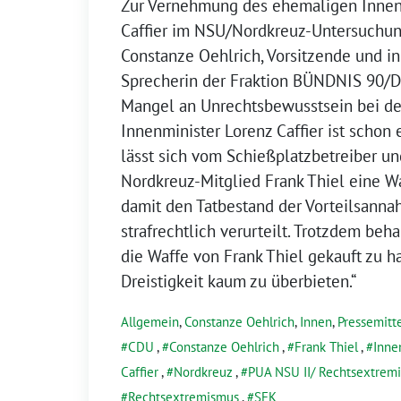
Zur Vernehmung des ehemaligen Innen
Caffier im NSU/Nordkreuz-Untersuchun
Constanze Oehlrich, Vorsitzende und i
Sprecherin der Fraktion BÜNDNIS 90/
Mangel an Unrechtsbewusstsein bei 
Innenminister Lorenz Caffier ist schon e
lässt sich vom Schießplatzbetreiber u
Nordkreuz-Mitglied Frank Thiel eine Wa
damit den Tatbestand der Vorteilsanna
strafrechtlich verurteilt. Trotzdem beh
die Waffe von Frank Thiel gekauft zu ha
Dreistigkeit kaum zu überbieten.“
Allgemein
,
Constanze Oehlrich
,
Innen
,
Pressemitt
CDU
,
Constanze Oehlrich
,
Frank Thiel
,
Inne
Caffier
,
Nordkreuz
,
PUA NSU II/ Rechtsextrem
Rechtsextremismus
,
SEK