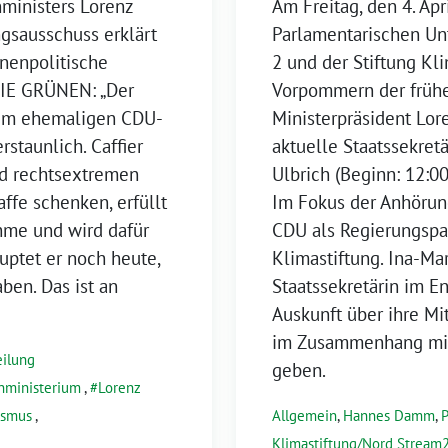
ministers Lorenz
Am Freitag, den 4. Ap
gsausschuss erklärt
Parlamentarischen Un
nnenpolitische
2 und der Stiftung K
DIE GRÜNEN: „Der
Vorpommern der frühe
dem ehemaligen CDU-
Ministerpräsident Lore
rstaunlich. Caffier
aktuelle Staatssekret
nd rechtsextremen
Ulbrich (Beginn: 12:00
ffe schenken, erfüllt
Im Fokus der Anhörung
hme und wird dafür
CDU als Regierungspa
auptet er noch heute,
Klimastiftung. Ina-Mar
ben. Das ist an
Staatssekretärin im En
Auskunft über ihre M
im Zusammenhang mit 
eilung
geben.
nministerium
,
Lorenz
ismus
,
Allgemein
,
Hannes Damm
,
P
Klimastiftung/Nord Stream