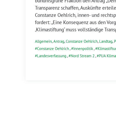
bündnisgrüne Fraktion den Antrag „Dem
Transparenz schaffen, Auskünfte erteile
Constanze Oehlrich, innen- und rechtsp
fordert: „Eine Konsequenz aus den Vor
‚Klimastiftung‘ muss vollständige Trans
Allgemein
,
Antrag
,
Constanze Oehlrich
,
Landtag
,
P
Constanze Oehlrich
,
Innenpolitik
,
Klimastiftu
Landesverfassung
,
Nord Stream 2
,
PUA Klima