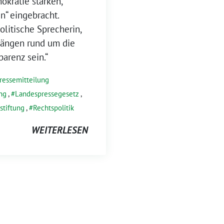
okratie stärken,
n“ eingebracht.
olitische Sprecherin,
gängen rund um die
parenz sein.“
ressemitteilung
ng
,
Landespressegesetz
,
stiftung
,
Rechtspolitik
WEITERLESEN