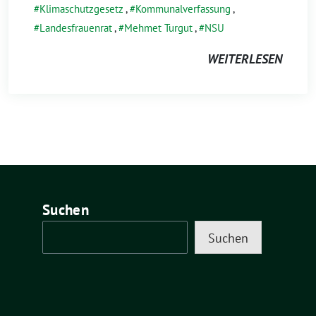
Klimaschutzgesetz
,
Kommunalverfassung
,
Landesfrauenrat
,
Mehmet Turgut
,
NSU
WEITERLESEN
Suchen
Suchen