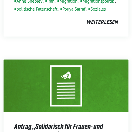
Anne Shepley
,
Iran
,
Migration
,
Migrationspolitik
,
politische Patenschaft
,
Pouya Sarraf
,
Soziales
WEITERLESEN
Antrag „Solidarisch für Frauen- und