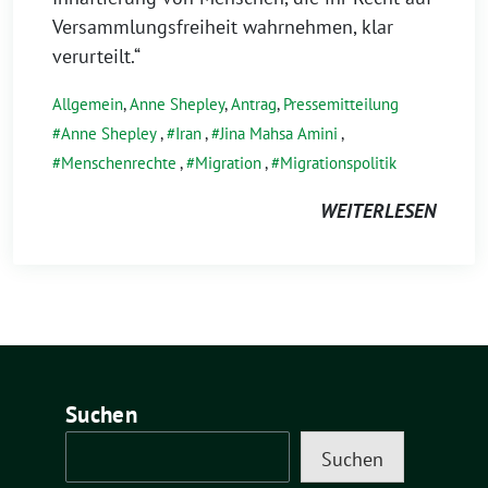
Versammlungsfreiheit wahrnehmen, klar
verurteilt.“
Allgemein
,
Anne Shepley
,
Antrag
,
Pressemitteilung
Anne Shepley
,
Iran
,
Jina Mahsa Amini
,
Menschenrechte
,
Migration
,
Migrationspolitik
WEITERLESEN
Suchen
Suchen