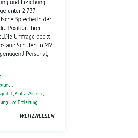
dung und Erziehung
ge unter 2.737
tische Sprecherin der
ie Position ihrer
t: „Die Umfrage deckt
s auf: Schulen in MV
 genügend Personal,
g
euung
,
sgipfel
,
Jutta Wegner
,
dung und Erziehung
WEITERLESEN