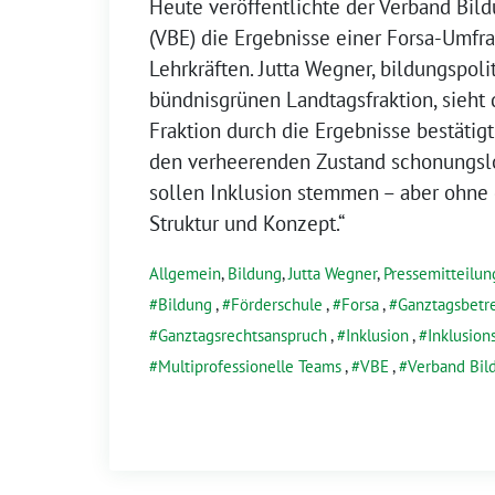
Heute veröffentlichte der Verband Bil
(VBE) die Ergebnisse einer Forsa-Umfra
Lehrkräften. Jutta Wegner, bildungspoli
bündnisgrünen Landtagsfraktion, sieht d
Fraktion durch die Ergebnisse bestätig
den verheerenden Zustand schonungslo
sollen Inklusion stemmen – aber ohne
Struktur und Konzept.“
Allgemein
,
Bildung
,
Jutta Wegner
,
Pressemitteilun
Bildung
,
Förderschule
,
Forsa
,
Ganztagsbetr
Ganztagsrechtsanspruch
,
Inklusion
,
Inklusion
Multiprofessionelle Teams
,
VBE
,
Verband Bil