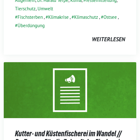
Allgemein
,
Dr. Harald Terpe
,
Klima
,
Pressemitteilung
,
Tierschutz
,
Umwelt
Fischsterben
,
Klimakrise
,
Klimaschutz
,
Ostsee
,
Überdüngung
WEITERLESEN
Kutter- und Küstenfischerei im Wandel //