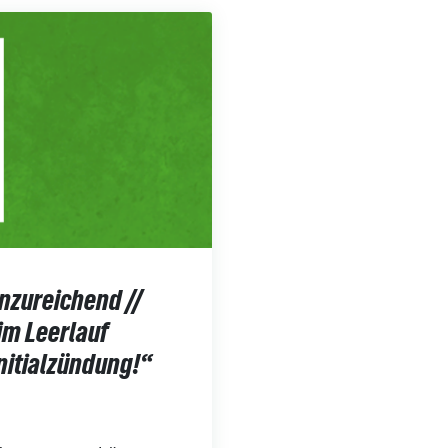
unzureichend //
im Leerlauf
Initialzündung!“