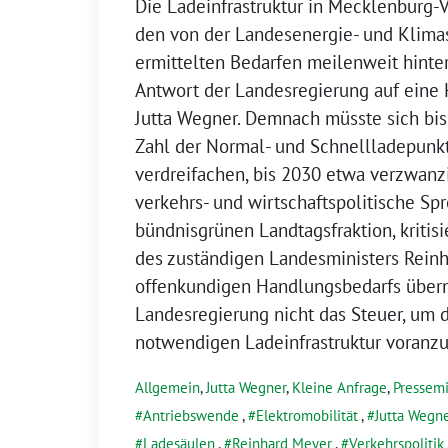
Die Ladeinfrastruktur in Mecklenburg
den von der Landesenergie- und Klim
ermittelten Bedarfen meilenweit hinter
Antwort der Landesregierung auf eine 
Jutta Wegner. Demnach müsste sich bis
Zahl der Normal- und Schnellladepunk
verdreifachen, bis 2030 etwa verzwanz
verkehrs- und wirtschaftspolitische Sp
bündnisgrünen Landtagsfraktion, kritisi
des zuständigen Landesministers Reinh
offenkundigen Handlungsbedarfs über
Landesregierung nicht das Steuer, um 
notwendigen Ladeinfrastruktur voranzu
Allgemein
,
Jutta Wegner
,
Kleine Anfrage
,
Pressemi
Antriebswende
,
Elektromobilität
,
Jutta Wegn
Ladesäulen
,
Reinhard Meyer
,
Verkehrspolitik