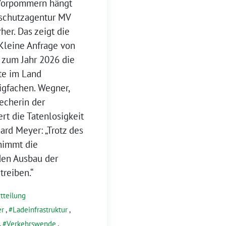
-Vorpommern hängt
aschutzagentur MV
her. Das zeigt die
Kleine Anfrage von
 zum Jahr 2026 die
te im Land
igfachen. Wegner,
recherin der
ert die Tatenlosigkeit
ard Meyer: „Trotz des
nimmt die
den Ausbau der
treiben.“
tteilung
er
,
Ladeinfrastruktur
,
,
Verkehrswende
,