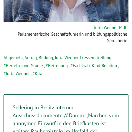
Jutta Wegner MdL
Parlamentarische Geschäftsführerin und bildungspolitische
Sprecherin
Allgemein
,
Antrag
,
Bildung
,
Jutta Wegner
,
Pressemitteilung
Bertelsmann-Studie
,
Betreuung
,
Fachkraft-Kind-Relation
,
Jutta Wegner
,
Kita
Sellering in Besitz interner
Ausschussdokumente // Damm: „Märchen vom
anonymen Einwurf in den Briefkasten ist
weitere Räuberpistole im Umfeld der