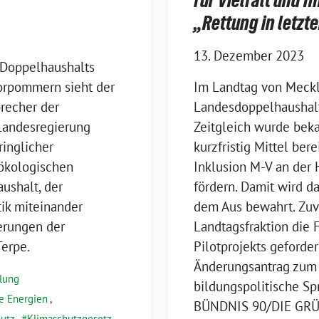
„Rettung in letzt
13. Dezember 2023
 Doppelhaushalts
orpommern sieht der
Im Landtag von Meck
precher der
Landesdoppelhaushalt
 Landesregierung
Zeitgleich wurde beka
ringlicher
kurzfristig Mittel bere
ökologischen
Inklusion M-V an der
ushalt, der
fördern. Damit wird da
tik miteinander
dem Aus bewahrt. Zuv
erungen der
Landtagsfraktion die
erpe.
Pilotprojekts geforde
Änderungsantrag zum 
ilung
bildungspolitische Sp
e Energien
,
BÜNDNIS 90/DIE GRÜ
utz
,
Klimaschutzgesetz
,