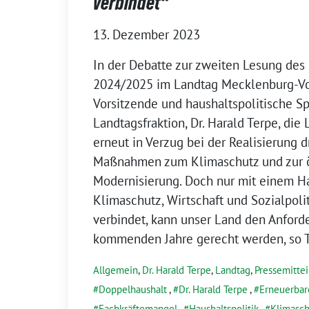
verbindet“
13. Dezember 2023
In der Debatte zur zweiten Lesung des
2024/2025 im Landtag Mecklenburg-V
Vorsitzende und haushaltspolitische S
Landtagsfraktion, Dr. Harald Terpe, die
erneut in Verzug bei der Realisierung d
Maßnahmen zum Klimaschutz und zur 
Modernisierung. Doch nur mit einem Ha
Klimaschutz, Wirtschaft und Sozialpoli
verbindet, kann unser Land den Anford
kommenden Jahre gerecht werden, so T
Allgemein
,
Dr. Harald Terpe
,
Landtag
,
Pressemitte
Doppelhaushalt
,
Dr. Harald Terpe
,
Erneuerbar
Fachkräftemangel
,
Haushaltspolitik
,
Klimasch