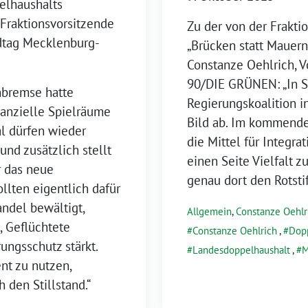
elhaushalts
 Fraktionsvorsitzende
Zu der von der Frakt
tag Mecklenburg-
„Brücken statt Mauern 
Constanze Oehlrich, 
90/DIE GRÜNEN: „In Sa
nbremse hatte
Regierungskoalition 
anzielle Spielräume
Bild ab. Im kommende
l dürfen wieder
die Mittel für Integra
nd zusätzlich stellt
einen Seite Vielfalt z
r das neue
genau dort den Rotsti
ollten eigentlich dafür
ndel bewältigt,
Allgemein
,
Constanze Oehlr
t, Geflüchtete
Constanze Oehlrich
,
Dop
ungsschutz stärkt.
Landesdoppelhaushalt
,
M
nt zu nutzen,
 den Stillstand.“