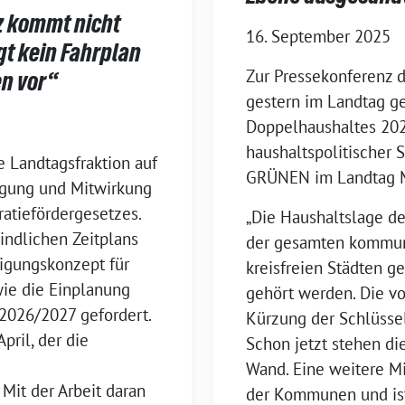
 kommt nicht
16. September 2025
egt kein Fahrplan
Zur Pressekonferenz 
n vor“
gestern im Landtag g
Doppelhaushaltes 2026
haushaltspolitischer
e Landtagsfraktion auf
GRÜNEN im Landtag 
ligung und Mitwirkung
atiefördergesetzes.
„Die Haushaltslage d
bindlichen Zeitplans
der gesamten kommun
ligungskonzept für
kreisfreien Städten 
wie die Einplanung
gehört werden. Die v
 2026/2027 gefordert.
Kürzung der Schlüsse
pril, der die
Schon jetzt stehen d
Wand. Eine weitere M
 Mit der Arbeit daran
der Kommunen und ist