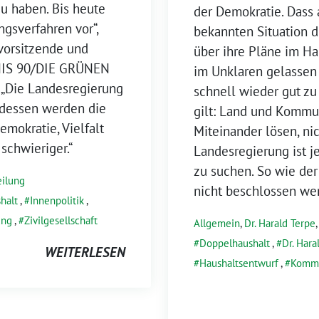
u haben. Bis heute
der Demokratie. Dass 
ngsverfahren vor“,
bekannten Situation 
svorsitzende und
über ihre Pläne im Ha
DNIS 90/DIE GRÜNEN
im Unklaren gelassen h
„Die Landesregierung
schnell wieder gut zu
erdessen werden die
gilt: Land und Kommu
emokratie, Vielfalt
Miteinander lösen, ni
schwieriger.“
Landesregierung ist j
zu suchen. So wie der
eilung
nicht beschlossen wer
halt
,
Innenpolitik
,
ung
,
Zivilgesellschaft
Allgemein
,
Dr. Harald Terpe
Doppelhaushalt
,
Dr. Hara
WEITERLESEN
Haushaltsentwurf
,
Komm