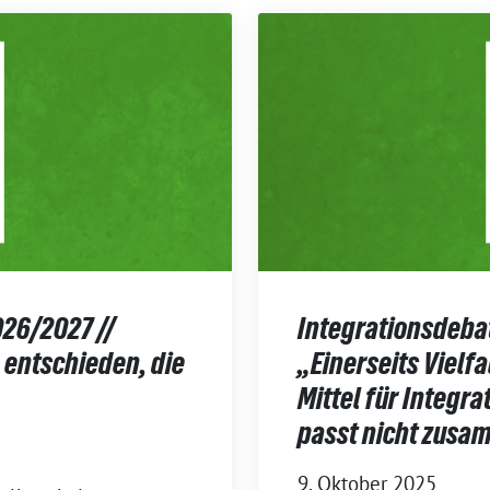
26/2027 //
Integrationsdebat
h entschieden, die
„Einerseits Vielf
Mittel für Integra
passt nicht zus
9. Oktober 2025