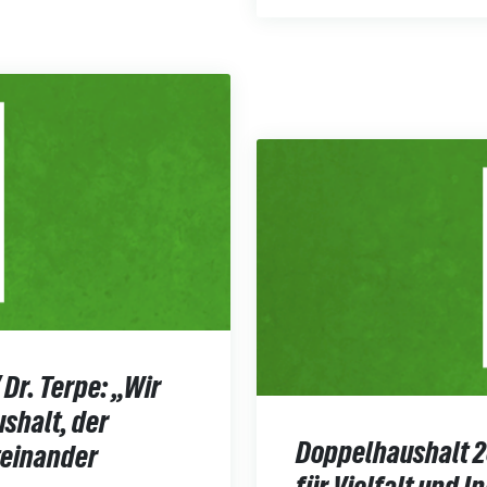
Dr. Terpe: „Wir
shalt, der
Doppelhaushalt 2
teinander
für Vielfalt und I