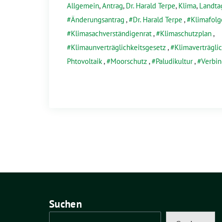
Allgemein
,
Antrag
,
Dr. Harald Terpe
,
Klima
,
Landta
Änderungsantrag
,
Dr. Harald Terpe
,
Klimafolg
Klimasachverständigenrat
,
Klimaschutzplan
,
Klimaunverträglichkeitsgesetz
,
Klimaverträgli
Phtovoltaik
,
Moorschutz
,
Paludikultur
,
Verbin
Suchen