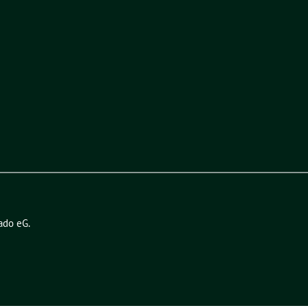
ado eG
.