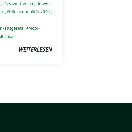
g
,
Pressemitteilung
,
Umwelt
en
,
Klimaneutralität 2040
,
chkeitsgesetz
,
Moor-
dlichkeit
WEITERLESEN