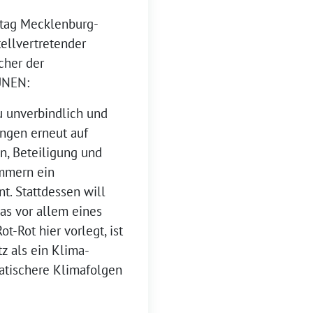
dtag Mecklenburg-
tellvertretender
cher der
ÜNEN:
u unverbindlich und
ungen erneut auf
en, Beteiligung und
mmern ein
t. Stattdessen will
das vor allem eines
t-Rot hier vorlegt, ist
z als ein Klima-
matischere Klimafolgen