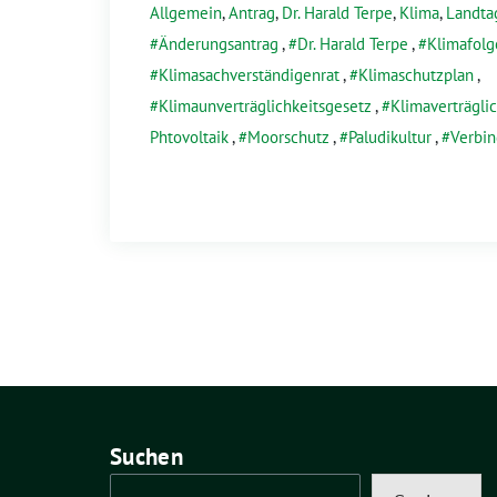
Allgemein
,
Antrag
,
Dr. Harald Terpe
,
Klima
,
Landta
Änderungsantrag
,
Dr. Harald Terpe
,
Klimafolg
Klimasachverständigenrat
,
Klimaschutzplan
,
Klimaunverträglichkeitsgesetz
,
Klimaverträgli
Phtovoltaik
,
Moorschutz
,
Paludikultur
,
Verbin
Suchen