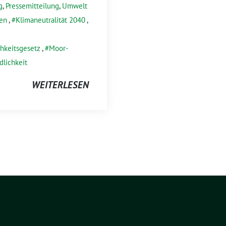
g
,
Pressemitteilung
,
Umwelt
en
,
Klimaneutralität 2040
,
chkeitsgesetz
,
Moor-
dlichkeit
WEITERLESEN