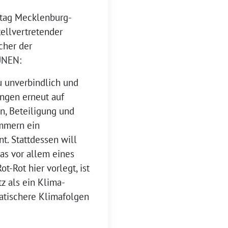
dtag Mecklenburg-
tellvertretender
cher der
ÜNEN:
u unverbindlich und
ungen erneut auf
en, Beteiligung und
mmern ein
t. Stattdessen will
das vor allem eines
t-Rot hier vorlegt, ist
z als ein Klima-
matischere Klimafolgen