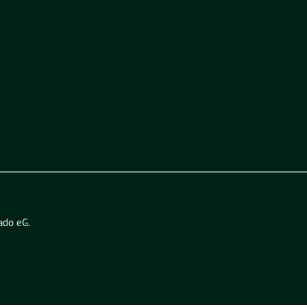
ado eG
.