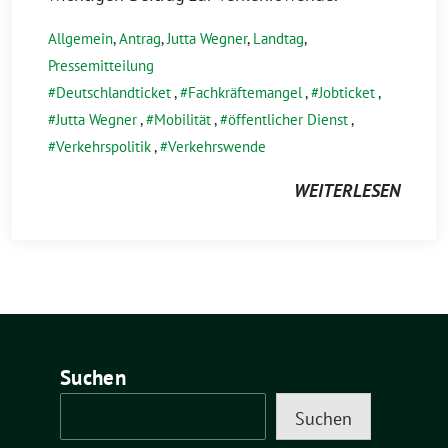
Allgemein
,
Antrag
,
Jutta Wegner
,
Landtag
,
Pressemitteilung
Deutschlandticket
,
Fachkräftemangel
,
Jobticket
,
Jutta Wegner
,
Mobilität
,
öffentlicher Dienst
,
Verkehrspolitik
,
Verkehrswende
WEITERLESEN
Suchen
Suchen