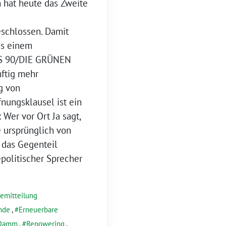
hat heute das Zweite
schlossen. Damit
us einem
IS 90/DIE GRÜNEN
ftig mehr
g von
nungsklausel ist ein
Wer vor Ort Ja sagt,
 ursprünglich von
 das Gegenteil
politischer Sprecher
semitteilung
nde
,
Erneuerbare
 Damm
,
Repowering
,