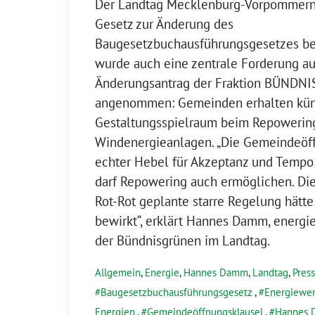
Der Landtag Mecklenburg-Vorpommern 
Gesetz zur Änderung des
Baugesetzbuchausführungsgesetzes be
wurde auch eine zentrale Forderung a
Änderungsantrag der Fraktion BÜNDN
angenommen: Gemeinden erhalten kün
Gestaltungsspielraum beim Repowerin
Windenergieanlagen. „Die Gemeindeöff
echter Hebel für Akzeptanz und Tempo: 
darf Repowering auch ermöglichen. Die
Rot-Rot geplante starre Regelung hätte
bewirkt“, erklärt Hannes Damm, energie
der Bündnisgrünen im Landtag.
Allgemein
,
Energie
,
Hannes Damm
,
Landtag
,
Pres
Baugesetzbuchausführungsgesetz
,
Energiewe
Energien
,
Gemeindeöffnungsklausel
,
Hannes